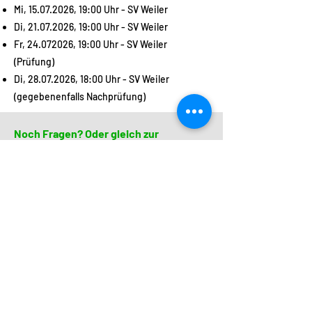
Mi,
15.07.2026
, 19:00 Uhr - SV Weiler
Di,
21.07.2026
, 19:00 Uhr - SV Weiler
Fr,
24.072026
, 19:00 Uhr - SV Weiler
(Prüfung)
Di,
28.07.2026
, 18:00 Uhr - SV Weiler
(gegebenenfalls Nachprüfung)
Noch Fragen? Oder gleich zur
Anmeldung?
Falls Ihr noch Fragen habt, oder noch was
unklar ist, könnt Ihr euch jederzeit bei uns
melden. Stefan Häußler kennt auf fast alle
Fragen die Antworten und wird Euch
tatkräftig unterstützen und unter die Arme
greifen, sobald Ihr Euch entschieden habt,
Euch für den nächsten Neulingskurs
anzumelden. Schreibt einfach eine E-Mail.