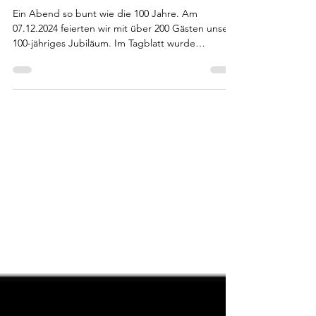
100 Jahre Feier
Ein Abend so bunt wie die 100 Jahre. Am
07.12.2024 feierten wir mit über 200 Gästen unser
100-jähriges Jubiläum. Im Tagblatt wurde
geschrieben, dass es wie ein Klassentreffen vieler
alter Bekannter war. Wir sind sehr glücklich über
die gelungene Feier. Neben vielen
Nachbargruppen und auch Gruppen mit längerer
Anfahrt haben viele Funktionäre des WFV sowie
des Bezirks Alb mit Ihrer Anwesenheit ihre
Wertschätzung ausgedrückt. Auch an die
Funktionäre der eingeladenen Vereine - al